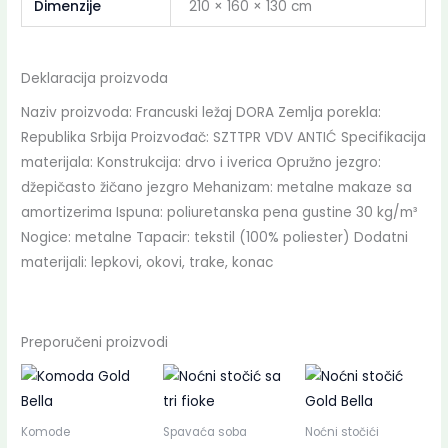
Dimenzije
210 × 160 × 130 cm
Deklaracija proizvoda
Naziv proizvoda: Francuski ležaj DORA Zemlja porekla:
Republika Srbija Proizvođač: SZTTPR VDV ANTIĆ Specifikacija
materijala: Konstrukcija: drvo i iverica Opružno jezgro:
džepičasto žičano jezgro Mehanizam: metalne makaze sa
amortizerima Ispuna: poliuretanska pena gustine 30 kg/m³
Nogice: metalne Tapacir: tekstil (100% poliester) Dodatni
materijali: lepkovi, okovi, trake, konac
Preporučeni proizvodi
Komode
Spavaća soba
Noćni stočići