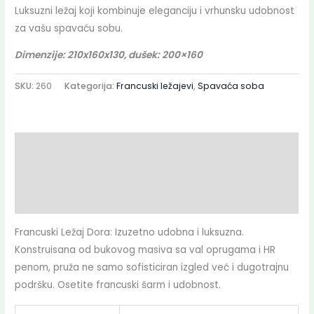
Luksuzni ležaj koji kombinuje eleganciju i vrhunsku udobnost
za vašu spavaću sobu.
Dimenzije: 210x160x130, dušek: 200×160
SKU:
260
Kategorija:
Francuski ležajevi
,
Spavaća soba
Opis
Dodatne informacije
Deklaracija
Francuski Ležaj Dora: Izuzetno udobna i luksuzna.
Konstruisana od bukovog masiva sa val oprugama i HR
penom, pruža ne samo sofisticiran izgled već i dugotrajnu
podršku. Osetite francuski šarm i udobnost.