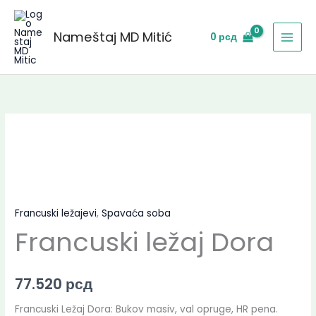
Skip
to
Nameštaj MD Mitić
0
рсд
content
Francuski ležajevi
,
Spavaća soba
Francuski ležaj Dora
77.520
рсд
Francuski Ležaj Dora: Bukov masiv, val opruge, HR pena.