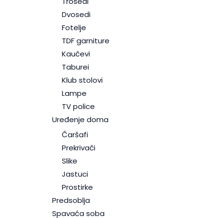
Trosedi
Dvosedi
Fotelje
TDF garniture
Kaučevi
Taburei
Klub stolovi
Lampe
TV police
Uređenje doma
Čaršafi
Prekrivači
Slike
Jastuci
Prostirke
Predsoblja
Spavaća soba