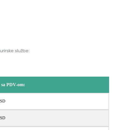
rirske službe:
 sa PDV-om:
RSD
RSD