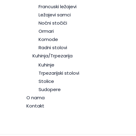
Francuski ležajevi
Ležajevi samci
Noćni stočići
Ormari
Komode
Radni stolovi
Kuhinja/Trpezarija
Kuhinje
Trpezarijski stolovi
Stolice
Sudopere
O nama
Kontakt