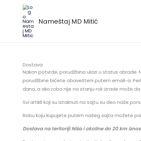
Skip
to
Nameštaj MD Mitić
content
Dostava
Nakon potvrde, porudžbina ulazi u status obrade. 
porudžbine bićete obavešteni putem email-a. Perio
dana, a ako roba nije na stanju rok izrade može da 
Svi artikli koji su istaknuti na sajtu su deo naše 
Robu koju kupujete putem našeg sajta možete palti
Dostava na teritoriji Niša i okoline do 20 km izn