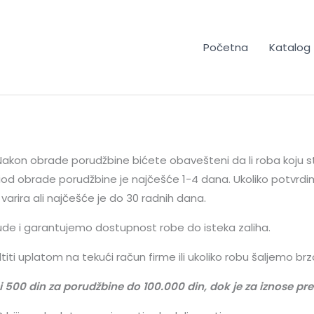
Početna
Katalog
Nakon obrade porudžbine bićete obavešteni da li roba koju st
d obrade porudžbine je najčešće 1-4 dana. Ukoliko potvrdimo
varira ali najčešće je do 30 radnih dana.
ponude i garantujemo dostupnost robe do isteka zaliha.
ti uplatom na tekući račun firme ili ukoliko robu šaljemo b
osi 500 din za porudžbine do 100.000 din, dok je za iznose 