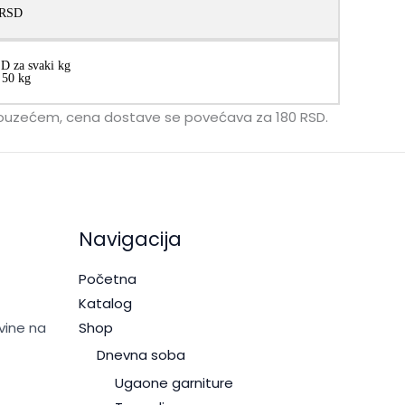
 RSD
D za svaki kg
 50 kg
a pouzećem, cena dostave se povećava za 180 RSD.
Navigacija
Početna
Katalog
vine na
Shop
Dnevna soba
Ugaone garniture