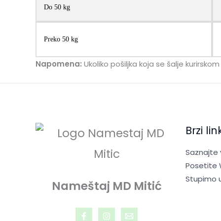
Do 50 kg
Preko 50 kg
Napomena:
Ukoliko pošiljka koja se šalje kurirs
Brzi lin
Saznajte
Posetite
Stupimo 
Nameštaj MD Mitić