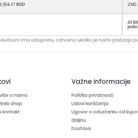
1,954.17 RSD
2345
43 RS
preko
kom slućbom ima otkupninu, odnosno ukoliko je način plaćanj
kovi
Važne informacije
 više o nama
Politika privatnosti
 Web shop
Uslovi korišćenja
u kontakt
Ugovor o odustanku od kupo
daljinu
Dostava