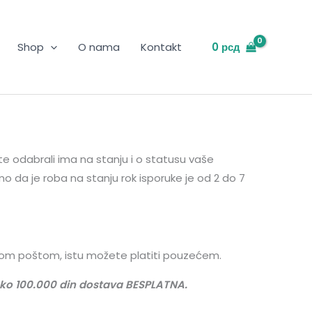
0
рсд
Shop
O nama
Kontakt
e odabrali ima na stanju i o statusu vaše
 da je roba na stanju rok isporuke je od 2 do 7
rzom poštom, istu možete platiti pouzećem.
preko 100.000 din dostava BESPLATNA.