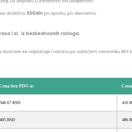
rbiji, uz doplatu u zavisnosti od udaljenosti.
e se dodatno
500din
po spratu, po elementu.
sa i sl. iz bezbednosnih razloga.
ena dostave se naplaćuje i računa po važećem cenovniku BEX ku
Cena bez PDV-a:
Cena
346.67 RSD
416 
405 RSD
486 