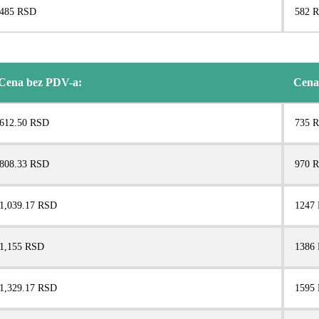
485 RSD
582 
Cena bez PDV-a:
Cena
612.50 RSD
735 
808.33 RSD
970 
1,039.17 RSD
1247
1,155 RSD
1386
1,329.17 RSD
1595