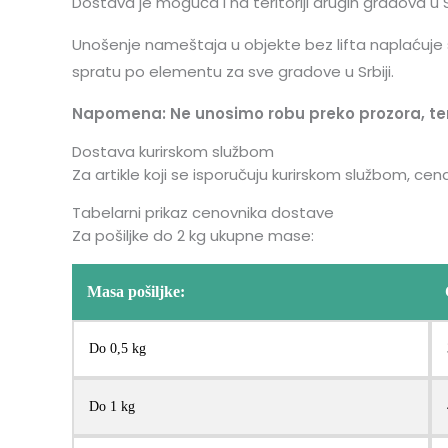
Dostava je moguća i na teritoriji drugih gradova u S
Unošenje nameštaja u objekte bez lifta naplaćuj
spratu po elementu za sve gradove u Srbiji.
Napomena: Ne unosimo robu preko prozora, tera
Dostava kurirskom službom
Za artikle koji se isporučuju kurirskom službom, c
Tabelarni prikaz cenovnika dostave
Za pošiljke do 2 kg ukupne mase:
Masa pošiljke:
Do 0,5 kg
Do 1 kg