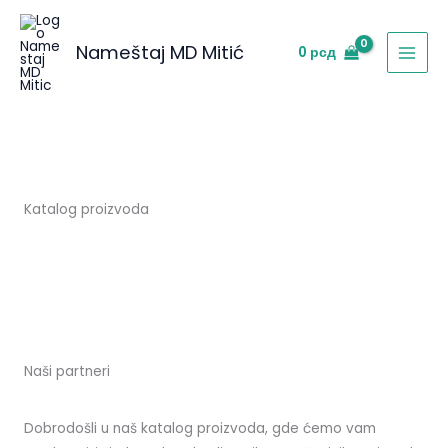
Skip
to
Nameštaj MD Mitić
0
рсд
content
Katalog proizvoda
Naši partneri
Dobrodošli u naš katalog proizvoda, gde ćemo vam