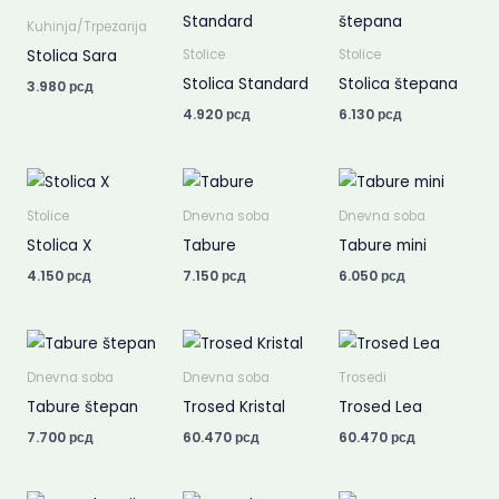
Kuhinja/Trpezarija
Stolica Sara
Stolice
Stolice
Stolica Standard
Stolica štepana
3.980
рсд
4.920
рсд
6.130
рсд
Stolice
Dnevna soba
Dnevna soba
Stolica X
Tabure
Tabure mini
4.150
рсд
7.150
рсд
6.050
рсд
Dnevna soba
Dnevna soba
Trosedi
Tabure štepan
Trosed Kristal
Trosed Lea
7.700
рсд
60.470
рсд
60.470
рсд