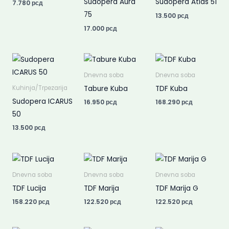
Sudopera Aura
Sudopera Atlas 51
7.780
рсд
75
13.500
рсд
17.000
рсд
Dnevna soba
Dnevna soba
Tabure Kuba
TDF Kuba
Kuhinja/Trpezarija
Sudopera ICARUS
16.950
рсд
168.290
рсд
50
13.500
рсд
Dnevna soba
Dnevna soba
Dnevna soba
TDF Lucija
TDF Marija
TDF Marija G
158.220
рсд
122.520
рсд
122.520
рсд