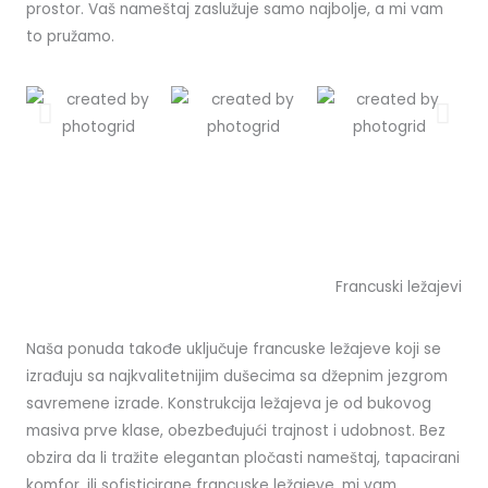
prostor. Vaš nameštaj zaslužuje samo najbolje, a mi vam
to pružamo.
Francuski ležajevi
Naša ponuda takođe uključuje francuske ležajeve koji se
izrađuju sa najkvalitetnijim dušecima sa džepnim jezgrom
savremene izrade. Konstrukcija ležajeva je od bukovog
masiva prve klase, obezbeđujući trajnost i udobnost. Bez
obzira da li tražite elegantan pločasti nameštaj, tapacirani
komfor, ili sofisticirane francuske ležajeve, mi vam