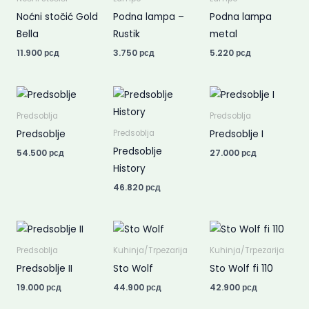
Noćni stočić Gold
Podna lampa –
Podna lampa
Bella
Rustik
metal
11.900
рсд
3.750
рсд
5.220
рсд
Predsoblja
Predsoblja
Predsoblje
Predsoblje I
Predsoblja
Predsoblje
54.500
рсд
27.000
рсд
History
46.820
рсд
Predsoblja
Kuhinja/Trpezarija
Kuhinja/Trpezarija
Predsoblje II
Sto Wolf
Sto Wolf fi 110
19.000
рсд
44.900
рсд
42.900
рсд