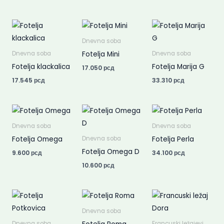
Dnevna soba
Fotelja Mini
Dnevna soba
Dnevna soba
Fotelja klackalica
Fotelja Marija G
17.050
рсд
17.545
рсд
33.310
рсд
Dnevna soba
Dnevna soba
Fotelja Omega
Fotelja Perla
Dnevna soba
Fotelja Omega D
9.600
рсд
34.100
рсд
10.600
рсд
Dnevna soba
Dnevna soba
Francuski ležajevi