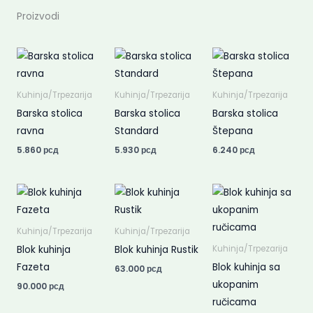
Proizvodi
Kuhinja/Trpezarija
Kuhinja/Trpezarija
Kuhinja/Trpezarija
Barska stolica
Barska stolica
Barska stolica
ravna
Standard
Štepana
5.860
рсд
5.930
рсд
6.240
рсд
Kuhinja/Trpezarija
Kuhinja/Trpezarija
Blok kuhinja
Blok kuhinja Rustik
Kuhinja/Trpezarija
Fazeta
Blok kuhinja sa
63.000
рсд
ukopanim
90.000
рсд
ručicama