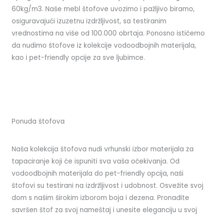
60kg/m3. Naše mebl štofove uvozimo i pažljivo biramo,
osiguravajući izuzetnu izdržljivost, sa testiranim
vrednostima na više od 100.000 obrtaja. Ponosno ističemo
da nudimo štofove iz kolekcije vodoodbojnih materijala,
kao i pet-friendly opcije za sve ljubimce.
Ponuda štofova
Naša kolekcija štofova nudi vrhunski izbor materijala za
tapaciranje koji će ispuniti sva vaša očekivanja. Od
vodoodbojnih materijala do pet-friendly opcija, naši
štofovi su testirani na izdržljivost i udobnost. Osvežite svoj
dom s našim širokim izborom boja i dezena. Pronađite
savršen štof za svoj nameštaj i unesite eleganciju u svoj