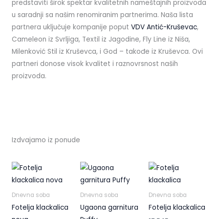
predstaviti širok spektar kvalitetnih nameštajnih proizvoda
u saradnji sa našim renomiranim partnerima. Naša lista
partnera uključuje kompanije poput
VDV Antić-Kruševac
,
Cameleon iz Svrljiga, Textil iz Jagodine, Fly Line iz Niša,
Milenković Stil iz Kruševca, i God – takođe iz Kruševca. Ovi
partneri donose visok kvalitet i raznovrsnost naših
proizvoda.
Izdvajamo iz ponude
Dnevna soba
Dnevna soba
Dnevna soba
Fotelja klackalica
Ugaona garnitura
Fotelja klackalica