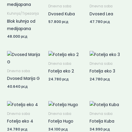
Dnevna soba
Dnevna soba
Dvosed Kuba
Dvosed Lea
Kuhinja/Trpezarija
Blok kuhnja od
57.800
рсд
47.780
рсд
medijapana
48.000
рсд
Dnevna soba
Dnevna soba
Fotelja eko 2
Fotelja eko 3
Dnevna soba
Dvosed Marija G
24.780
рсд
24.780
рсд
40.640
рсд
Dnevna soba
Dnevna soba
Dnevna soba
Fotelja eko 4
Fotelja Hugo
Fotelja Kuba
24.780
рсд
34.100
рсд
34.990
рсд