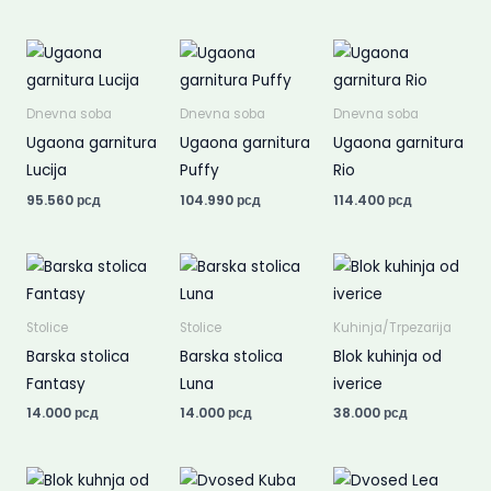
Dnevna soba
Dnevna soba
Dnevna soba
Ugaona garnitura
Ugaona garnitura
Ugaona garnitura
Lucija
Puffy
Rio
95.560
рсд
104.990
рсд
114.400
рсд
Stolice
Stolice
Kuhinja/Trpezarija
Barska stolica
Barska stolica
Blok kuhinja od
Fantasy
Luna
iverice
14.000
рсд
14.000
рсд
38.000
рсд