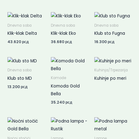
Dnevna soba
Dnevna soba
Dnevna soba
Klik-klak Delta
Klik-klak Eko
Klub sto Fugna
43.620
рсд
36.680
рсд
16.300
рсд
Dnevna soba
Kuhinja/Trpezarija
Klub sto MD
Kuhinje po meri
Komode
Komoda Gold
13.200
рсд
Bella
35.240
рсд
Noćni stočići
Lampe
Lampe