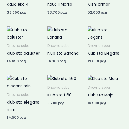
Kauč eko 4
Kauč II Marija
Klizni ormar
39.650
рсд
33.700
рсд
52.000
рсд
Dnevna soba
Dnevna soba
Dnevna soba
Klub sto baluster
Klub sto Banana
Klub sto Elegans
14.650
рсд
16.300
рсд
19.050
рсд
Dnevna soba
Dnevna soba
Klub sto fi60
Klub sto Maja
Dnevna soba
Klub sto elegans
9.700
рсд
16.500
рсд
mini
14.500
рсд