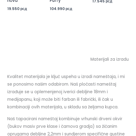
nova
Puffy
17.545
рсд
19.550
рсд
104.990
рсд
Materijali za izradu
Kvalitet materijala je ključ uspeha u izradi nameštaja, i mi
se ponosimo našim odabirom. Naš pločasti nameštaj
izrađuje se u oplemenjenoj iverici debljine 18mm i
medijapanu, koji može biti farban ili fabrički, ili čak u
kombinaciji ovih materijala, u skladu sa željama kupca.
Naš tapacirani nameštaj kombinuje vrhunski drveni okvir
(bukov masiv prve klase i čamova gradja) sa žičanim
oprugama debljine 2,2mm i sundjerom specifične gustine