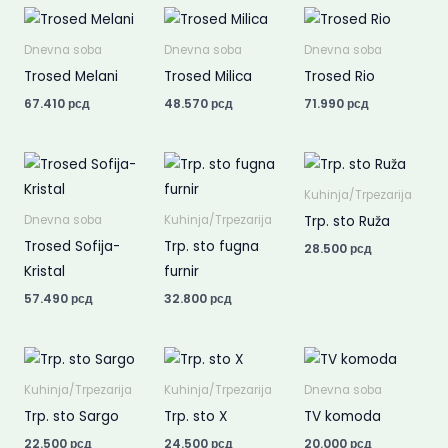
Dnevna soba
Dnevna soba
Dnevna soba
Trosed Melani
Trosed Milica
Trosed Rio
67.410
рсд
48.570
рсд
71.990
рсд
Kuhinja/Trpezarija
Trp. sto Ruža
Dnevna soba
Kuhinja/Trpezarija
Trosed Sofija-
Trp. sto fugna
28.500
рсд
Kristal
furnir
57.490
рсд
32.800
рсд
Kuhinja/Trpezarija
Kuhinja/Trpezarija
Dnevna soba
Trp. sto Sargo
Trp. sto X
TV komoda
22.500
рсд
24.500
рсд
20.000
рсд