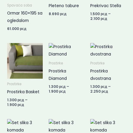
through
Pleteno tabure
Prekrivac Stella
Spavaća soba
2.100 рсд
Ormar 160×195 sa
8.690
рсд
1.500
рсд
–
2.100
рсд
ogledalom
61.000
рсд
Price
Price
Price
range:
range:
range:
1.300 рсд
1.300 рсд
1.300 рсд
through
through
through
Prostirke
Prostirke
1.900 рсд
1.900 рсд
2.250 рсд
Prostirka
Prostirka
Diamond
dvostrana
Prostirke
1.300
рсд
–
1.300
рсд
–
1.900
рсд
2.250
рсд
Prostirka Basket
1.300
рсд
–
1.900
рсд