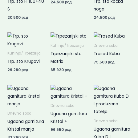
Trp. sto Fi 100+40
Trp. sto kocka
24.500
рсд
S
noga
20.500
рсд
24.500
рсд
Kuhinja/Trpezarija
Dnevna soba
Trpezarijski sto
Trosed Kuba
Kuhinja/Trpezarija
Trp. sto Krugovi
Matrix
75.500
рсд
29.280
рсд
65.920
рсд
Dnevna soba
Ugaona garnitura
Dnevna soba
Ugaona garnitura
Kristal +
Dnevna soba
Kristal manja
Ugaona garnitura
96.550
рсд
Kuba D I
83.260
рсд