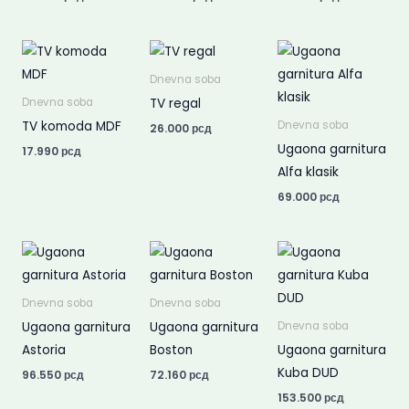
Dnevna soba
TV regal
Dnevna soba
TV komoda MDF
Dnevna soba
26.000
рсд
Ugaona garnitura
17.990
рсд
Alfa klasik
69.000
рсд
Dnevna soba
Dnevna soba
Ugaona garnitura
Ugaona garnitura
Dnevna soba
Astoria
Boston
Ugaona garnitura
Kuba DUD
96.550
рсд
72.160
рсд
153.500
рсд