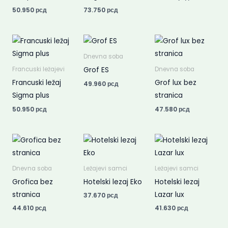
50.950
рсд
73.750
рсд
Dnevna soba
Grof ES
Francuski ležajevi
Dnevna soba
Francuski ležaj
Grof lux bez
49.960
рсд
Sigma plus
stranica
50.950
рсд
47.580
рсд
Dnevna soba
Ležajevi samci
Ležajevi samci
Grofica bez
Hotelski lezaj Eko
Hotelski lezaj
stranica
Lazar lux
37.670
рсд
44.610
рсд
41.630
рсд