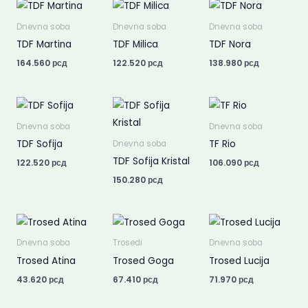
Dnevna soba
Dnevna soba
Dnevna soba
TDF Martina
TDF Milica
TDF Nora
164.560
рсд
122.520
рсд
138.980
рсд
Dnevna soba
Dnevna soba
TDF Sofija
TF Rio
Dnevna soba
TDF Sofija Kristal
122.520
рсд
106.090
рсд
150.280
рсд
Dnevna soba
Trosedi
Dnevna soba
Trosed Atina
Trosed Goga
Trosed Lucija
43.620
рсд
67.410
рсд
71.970
рсд