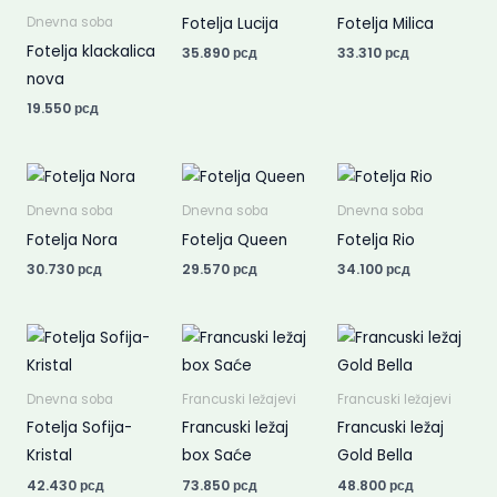
Fotelja Lucija
Fotelja Milica
Dnevna soba
Fotelja klackalica
35.890
рсд
33.310
рсд
nova
19.550
рсд
Dnevna soba
Dnevna soba
Dnevna soba
Fotelja Nora
Fotelja Queen
Fotelja Rio
30.730
рсд
29.570
рсд
34.100
рсд
Dnevna soba
Francuski ležajevi
Francuski ležajevi
Fotelja Sofija-
Francuski ležaj
Francuski ležaj
Kristal
box Saće
Gold Bella
42.430
рсд
73.850
рсд
48.800
рсд