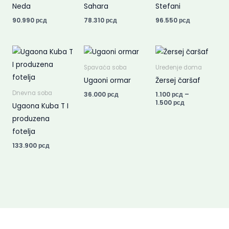
Neda
Sahara
Stefani
90.990
рсд
78.310
рсд
96.550
рсд
Price
range:
1.100 рсд
Spavaća soba
Uređenje doma
through
Ugaoni ormar
Žersej čaršaf
1.500 рсд
Dnevna soba
36.000
рсд
1.100
рсд
–
1.500
рсд
Ugaona Kuba T I
produzena
fotelja
133.900
рсд