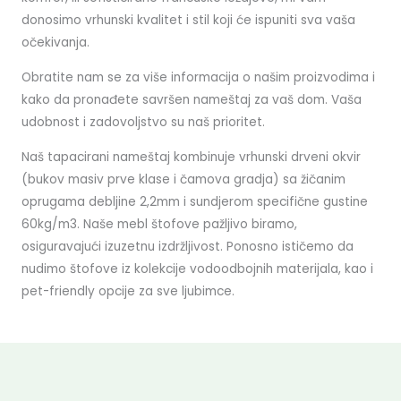
donosimo vrhunski kvalitet i stil koji će ispuniti sva vaša
očekivanja.
Obratite nam se za više informacija o našim proizvodima i
kako da pronađete savršen nameštaj za vaš dom. Vaša
udobnost i zadovoljstvo su naš prioritet.
Naš tapacirani nameštaj kombinuje vrhunski drveni okvir
(bukov masiv prve klase i čamova gradja) sa žičanim
oprugama debljine 2,2mm i sundjerom specifične gustine
60kg/m3. Naše mebl štofove pažljivo biramo,
osiguravajući izuzetnu izdržljivost. Ponosno ističemo da
nudimo štofove iz kolekcije vodoodbojnih materijala, kao i
pet-friendly opcije za sve ljubimce.