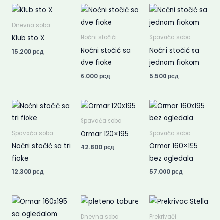
Dnevna soba
Klub sto X
Noćni stočići
Spavaća soba
Noćni stočić sa
Noćni stočić sa
15.200
рсд
dve fioke
jednom fiokom
6.000
рсд
5.500
рсд
Spavaća soba
Ormar 120×195
Spavaća soba
Spavaća soba
Noćni stočić sa tri
Ormar 160×195
42.800
рсд
fioke
bez ogledala
12.300
рсд
57.000
рсд
Price
range:
1.500 рсд
Dnevna soba
Prekrivači