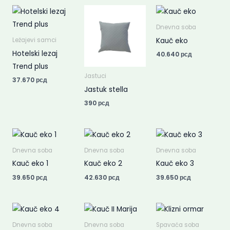
Dnevna soba
Kauč eko
Ležajevi samci
Hotelski lezaj
40.640
рсд
Trend plus
Jastuci
37.670
рсд
Jastuk stella
390
рсд
Dnevna soba
Dnevna soba
Dnevna soba
Kauč eko 1
Kauč eko 2
Kauč eko 3
39.650
рсд
42.630
рсд
39.650
рсд
Dnevna soba
Dnevna soba
Spavaća soba