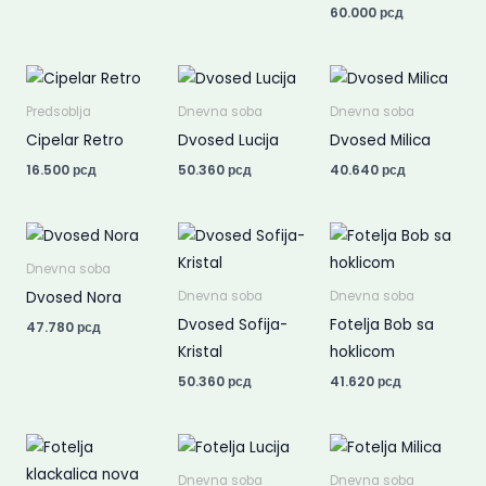
60.000
рсд
Predsoblja
Dnevna soba
Dnevna soba
Cipelar Retro
Dvosed Lucija
Dvosed Milica
16.500
рсд
50.360
рсд
40.640
рсд
Dnevna soba
Dvosed Nora
Dnevna soba
Dnevna soba
Dvosed Sofija-
Fotelja Bob sa
47.780
рсд
Kristal
hoklicom
50.360
рсд
41.620
рсд
Dnevna soba
Dnevna soba