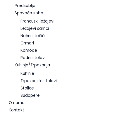
Predsoblja
Spavaća soba
Francuski ležajevi
Ležajevi samci
Noćni stočići
Ormari
Komode
Radni stolovi
Kuhinja/Trpezarija
Kuhinje
Trpezarijski stolovi
Stolice
Sudopere
O nama
Kontakt