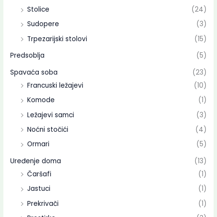
Stolice
(24)
Sudopere
(3)
Trpezarijski stolovi
(15)
Predsoblja
(5)
Spavaća soba
(23)
Francuski ležajevi
(10)
Komode
(1)
Ležajevi samci
(3)
Noćni stočići
(4)
Ormari
(5)
Uređenje doma
(13)
Čaršafi
(1)
Jastuci
(1)
Prekrivači
(1)