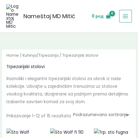
Skip
to
Nameštaj MD Mitić
0
рсд
content
Home
/
Kuhinja/Trpezarija
/ Trpezarijski stolovi
Trpezarijski stolovi
Raznoliki i elegantni trpezarijski stolovi za obrok iz naše
kolekcije. Uživajte u zajedničkim trenucima uz stolove
visokog kvaliteta, dizajnirane sa pažnjom prema detaljima.
Izaberite savršen komad za svoj dom.
Prikazivanje 1–12 of 15 rezultata