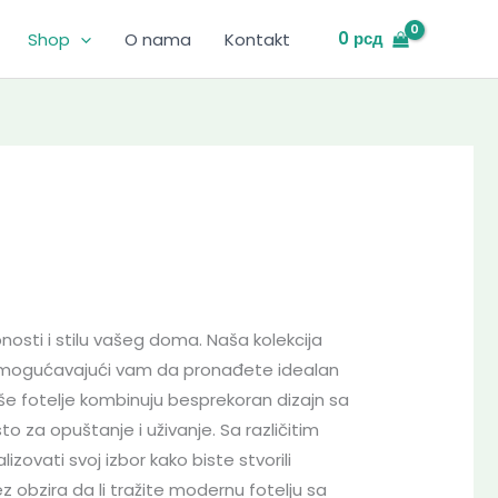
0
рсд
Shop
O nama
Kontakt
bnosti i stilu vašeg doma. Naša kolekcija
i, omogućavajući vam da pronađete idealan
e fotelje kombinuju besprekoran dizajn sa
za opuštanje i uživanje. Sa različitim
zovati svoj izbor kako biste stvorili
Bez obzira da li tražite modernu fotelju sa