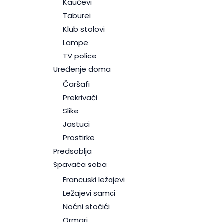
Kaučevi
Taburei
Klub stolovi
Lampe
TV police
Uređenje doma
Čaršafi
Prekrivači
Slike
Jastuci
Prostirke
Predsoblja
Spavaća soba
Francuski ležajevi
Ležajevi samci
Noćni stočići
Ormari