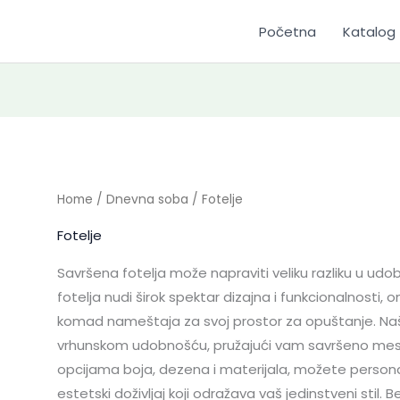
Početna
Katalog
Home
/
Dnevna soba
/ Fotelje
Fotelje
Savršena fotelja može napraviti veliku razliku u udo
fotelja nudi širok spektar dizajna i funkcionalnost
komad nameštaja za svoj prostor za opuštanje. Naš
vrhunskom udobnošću, pružajući vam savršeno mesto 
opcijama boja, dezena i materijala, možete personali
estetski doživljaj koji odražava vaš jedinstveni stil. 