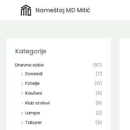
Skip
Nameštaj MD Mitić
to
content
Kategorije
Dnevna soba
(97)
Dvosedi
(7)
Fotelje
(21)
Kaučevi
(9)
Klub stolovi
(9)
Lampe
(2)
Taburei
(5)