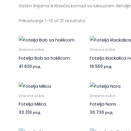
čistim linijama ili klasični komad sa luksuznim detal
Prikazivanje 1–12 of 21 rezultata
Dnevna soba
Dnevna soba
Fotelja Bob sa hoklicom
Fotelja klackalica 
41.620
рсд
19.550
рсд
Dnevna soba
Dnevna soba
Fotelja Milica
Fotelja Nora
33.310
рсд
30.730
рсд