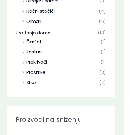
Ležajevi samci
(3)
Noćni stočići
(4)
Ormari
(5)
Uređenje doma
(13)
Čaršafi
(1)
Jastuci
(1)
Prekrivači
(1)
Prostirke
(3)
Slike
(7)
Proizvodi na sniženju