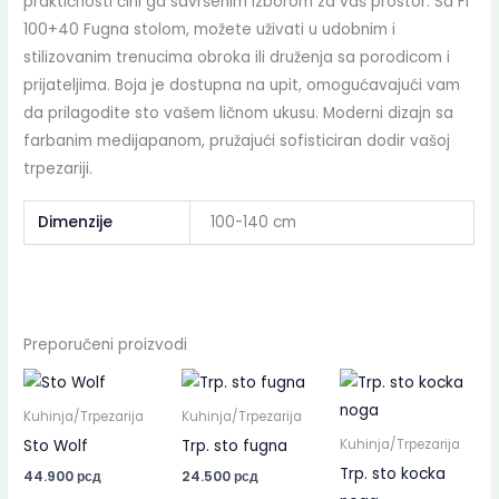
praktičnosti čini ga savršenim izborom za vaš prostor. Sa Fi
100+40 Fugna stolom, možete uživati u udobnim i
stilizovanim trenucima obroka ili druženja sa porodicom i
prijateljima. Boja je dostupna na upit, omogućavajući vam
da prilagodite sto vašem ličnom ukusu. Moderni dizajn sa
farbanim medijapanom, pružajući sofisticiran dodir vašoj
trpezariji.
Dimenzije
100-140 cm
Preporučeni proizvodi
Kuhinja/Trpezarija
Kuhinja/Trpezarija
Sto Wolf
Trp. sto fugna
Kuhinja/Trpezarija
Trp. sto kocka
44.900
рсд
24.500
рсд