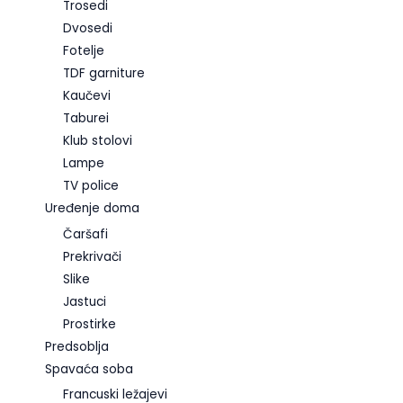
Trosedi
Dvosedi
Fotelje
TDF garniture
Kaučevi
Taburei
Klub stolovi
Lampe
TV police
Uređenje doma
Čaršafi
Prekrivači
Slike
Jastuci
Prostirke
Predsoblja
Spavaća soba
Francuski ležajevi