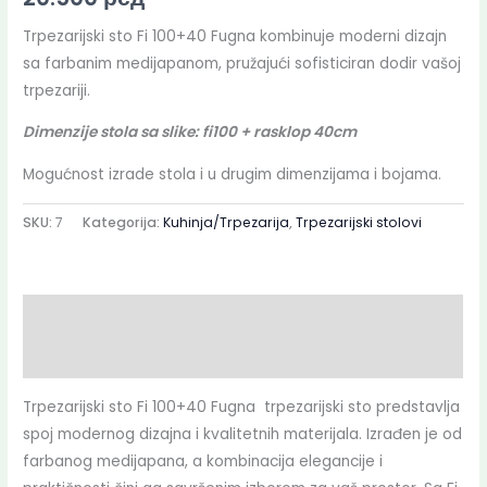
Trpezarijski sto Fi 100+40 Fugna kombinuje moderni dizajn
sa farbanim medijapanom, pružajući sofisticiran dodir vašoj
trpezariji.
Dimenzije stola sa slike: fi100 + rasklop 40cm
Mogućnost izrade stola i u drugim dimenzijama i bojama.
SKU:
7
Kategorija:
Kuhinja/Trpezarija
,
Trpezarijski stolovi
Opis
Dodatne informacije
Trpezarijski sto Fi 100+40 Fugna trpezarijski sto predstavlja
spoj modernog dizajna i kvalitetnih materijala. Izrađen je od
farbanog medijapana, a kombinacija elegancije i