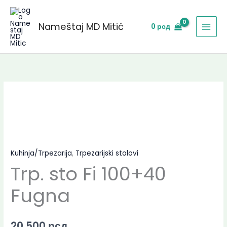
Skip
to
Nameštaj MD Mitić
0
рсд
content
Kuhinja/Trpezarija
,
Trpezarijski stolovi
Trp. sto Fi 100+40
Fugna
20.500
рсд