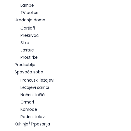
Lampe
TV police
Uređenje doma
Čaršafi
Prekrivači
Slike
Jastuci
Prostirke
Predsoblja
Spavaća soba
Francuski ležajevi
Ležajevi samci
Noćni stočići
Ormari
Komode
Radni stolovi
Kuhinja/Trpezarija