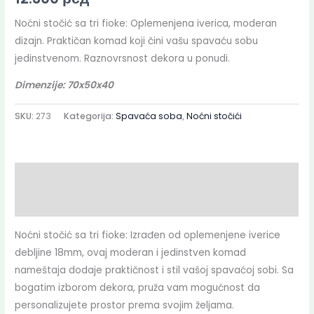
Noćni stočić sa tri fioke: Oplemenjena iverica, moderan
dizajn. Praktičan komad koji čini vašu spavaću sobu
jedinstvenom. Raznovrsnost dekora u ponudi.
Dimenzije: 70x50x40
SKU:
273
Kategorija:
Spavaća soba
,
Noćni stočići
Opis
Dodatne informacije
Noćni stočić sa tri fioke: Izrađen od oplemenjene iverice
debljine 18mm, ovaj moderan i jedinstven komad
nameštaja dodaje praktičnost i stil vašoj spavaćoj sobi. Sa
bogatim izborom dekora, pruža vam mogućnost da
personalizujete prostor prema svojim željama.