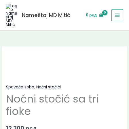
Skip
to
Nameštaj MD Mitić
0
рсд
content
Spavaća soba
,
Noćni stočići
Noćni stočić sa tri
fioke
12.300
рсд