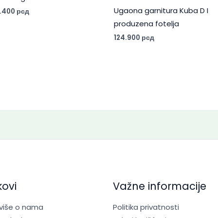
Ugaona garnitura Kuba D I
4.400
рсд
produzena fotelja
124.900
рсд
kovi
Važne informacije
 više o nama
Politika privatnosti