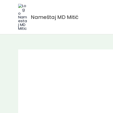
Skip
to
Nameštaj MD Mitić
content