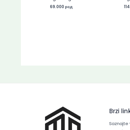
69.000
рсд
11
Brzi lin
Saznajte