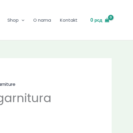
0
рсд
Shop
O nama
Kontakt
rniture
arnitura