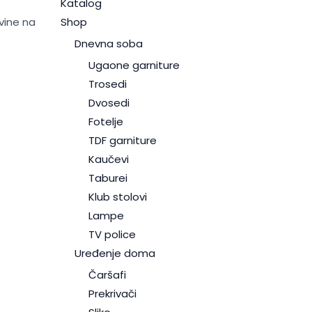
Katalog
vine na
Shop
Dnevna soba
Ugaone garniture
Trosedi
Dvosedi
Fotelje
TDF garniture
Kaučevi
Taburei
Klub stolovi
Lampe
TV police
Uređenje doma
Čaršafi
Prekrivači