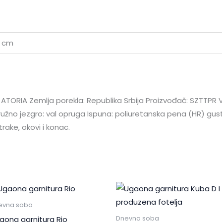
0 cm
ORIA Zemlja porekla: Republika Srbija Proizvođač: SZTTPR VD
ružno jezgro: val opruga Ispuna: poliuretanska pena (HR) gust
trake, okovi i konac.
evna soba
aona garnitura Rio
Dnevna soba