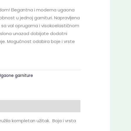
dom! Elegantna i moderna ugaona
obnost u jednoj garnituri. Napravljena
e sa val oprugama i visokoelastičnom
lona unazad dobijate dodatni
nje. Mogućnost odabira boje i vrste
Ugaone garniture
ružila kompletan užitak.
Boja i vrsta