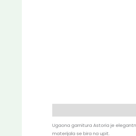
Opis
Dodatne informacije
Dekl
Ugaona garnitura Astoria je elegantna
materijala se bira na upit.