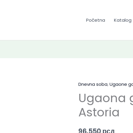
Početna
Katalog
Dnevna soba
,
Ugaone ga
Ugaona g
Astoria
96.550
рсд