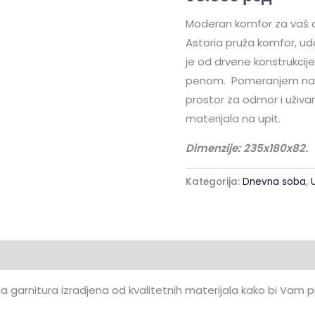
Moderan komfor za vaš 
Astoria pruža komfor, ud
je od drvene konstrukcij
penom. Pomeranjem nas
prostor za odmor i uživa
materijala na upit.
Dimenzije: 235x180x82.
Kategorija:
Dnevna soba
,
aracija
 garnitura izradjena od kvalitetnih materijala kako bi Vam p