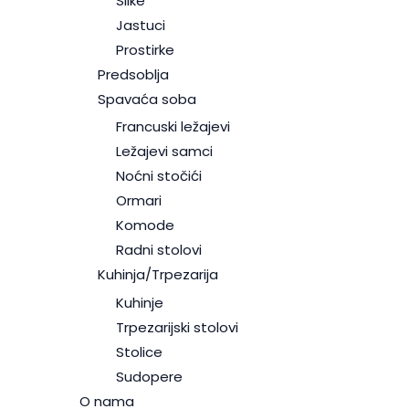
Slike
Jastuci
Prostirke
Predsoblja
Spavaća soba
Francuski ležajevi
Ležajevi samci
Noćni stočići
Ormari
Komode
Radni stolovi
Kuhinja/Trpezarija
Kuhinje
Trpezarijski stolovi
Stolice
Sudopere
O nama