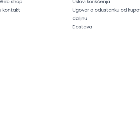
 Web shop
Uslovi korišćenja
u kontakt
Ugovor o odustanku od kupo
daljinu
Dostava