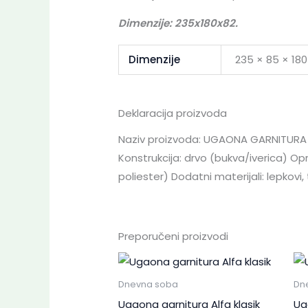
Dimenzije: 235x180x82.
Dimenzije
235 × 85 × 18
Deklaracija proizvoda
Naziv proizvoda: UGAONA GARNITURA AT
Konstrukcija: drvo (bukva/iverica) Op
poliester) Dodatni materijali: lepkovi, 
Preporučeni proizvodi
Dnevna soba
Dn
Ugaona garnitura Alfa klasik
Ug