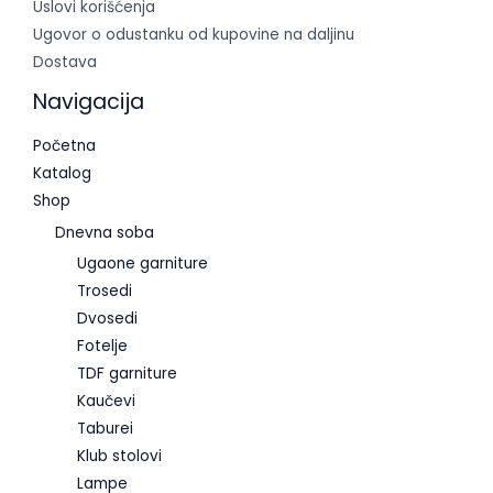
Uslovi korišćenja
Ugovor o odustanku od kupovine na daljinu
Dostava
Navigacija
Početna
Katalog
Shop
Dnevna soba
Ugaone garniture
Trosedi
Dvosedi
Fotelje
TDF garniture
Kaučevi
Taburei
Klub stolovi
Lampe