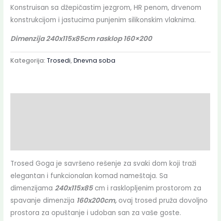
Konstruisan sa džepičastim jezgrom, HR penom, drvenom
konstrukcijom i jastucima punjenim silikonskim vlaknima.
Dimenzija 240x115x85cm rasklop 160×200
Kategorija:
Trosedi
,
Dnevna soba
Opis
Dodatne informacije
Deklaracija
Trosed Goga je savršeno rešenje za svaki dom koji traži
elegantan i funkcionalan komad nameštaja. Sa
dimenzijama
240x115x85
cm i rasklopljenim prostorom za
spavanje dimenzija
160x200cm,
ovaj trosed pruža dovoljno
prostora za opuštanje i udoban san za vaše goste.