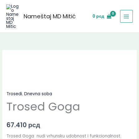
Skip
to
Nameštaj MD Mitić
0
рсд
content
Trosedi
,
Dnevna soba
Trosed Goga
67.410
рсд
Trosed Goga nudi vrhunsku udobnost i funkcionalnost.