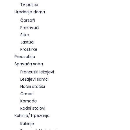
TV police
Uređenje doma
Čaršafi
Prekrivači
Slike
Jastuci
Prostirke
Predsoblja
Spavaća soba
Francuski ležajevi
Ležajevi samci
Noćni stočići
Ormari
Komode
Radni stolovi
Kuhinja/Trpezarija
Kuhinje