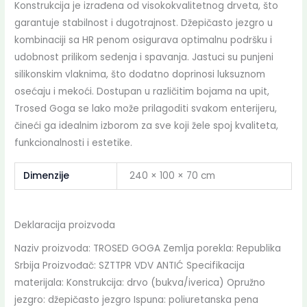
Konstrukcija je izrađena od visokokvalitetnog drveta, što
garantuje stabilnost i dugotrajnost. Džepičasto jezgro u
kombinaciji sa HR penom osigurava optimalnu podršku i
udobnost prilikom sedenja i spavanja. Jastuci su punjeni
silikonskim vlaknima, što dodatno doprinosi luksuznom
osećaju i mekoći. Dostupan u različitim bojama na upit,
Trosed Goga se lako može prilagoditi svakom enterijeru,
čineći ga idealnim izborom za sve koji žele spoj kvaliteta,
funkcionalnosti i estetike.
Dimenzije
240 × 100 × 70 cm
Deklaracija proizvoda
Naziv proizvoda: TROSED GOGA Zemlja porekla: Republika
Srbija Proizvođač: SZTTPR VDV ANTIĆ Specifikacija
materijala: Konstrukcija: drvo (bukva/iverica) Opružno
jezgro: džepičasto jezgro Ispuna: poliuretanska pena