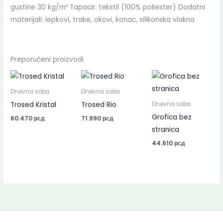
gustine 30 kg/m³ Tapacir: tekstil (100% poliester) Dodatni
materijali: lepkovi, trake, okovi, konac, silikonska vlakna
Preporučeni proizvodi
Dnevna soba
Dnevna soba
Trosed Kristal
Trosed Rio
Dnevna soba
Grofica bez
60.470
рсд
71.990
рсд
stranica
44.610
рсд