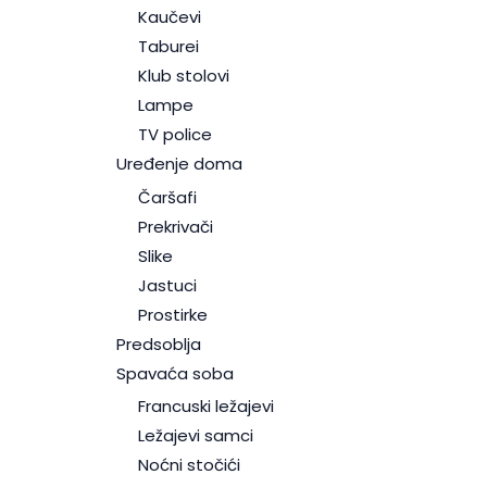
Kaučevi
Taburei
Klub stolovi
Lampe
TV police
Uređenje doma
Čaršafi
Prekrivači
Slike
Jastuci
Prostirke
Predsoblja
Spavaća soba
Francuski ležajevi
Ležajevi samci
Noćni stočići