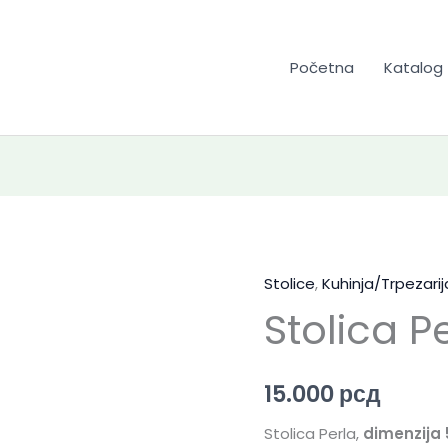
Početna
Katalog
Stolice
,
Kuhinja/Trpezarij
Stolica P
15.000
рсд
Stolica Perla,
dimenzija