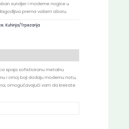
doban sundjer i moderne nogice u
prilagodljiva prema vašem izboru.
ce
,
Kuhinja/Trpezarija
ica spaja sofisticiranu metalnu
u i crnoj boji dodaju modernu notu,
jama, omogućavajući vam da kreirate