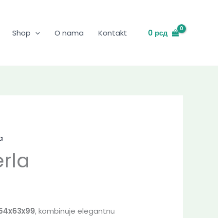
0
рсд
Shop
O nama
Kontakt
a
erla
 54x63x99
, kombinuje elegantnu