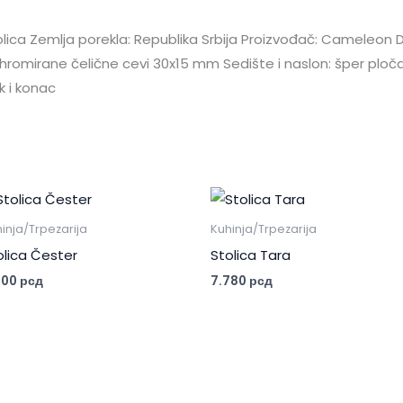
tolica Zemlja porekla: Republika Srbija Proizvođač: Cameleon 
: hromirane čelične cevi 30x15 mm Sedište i naslon: šper ploča
k i konac
inja/Trpezarija
Kuhinja/Trpezarija
olica Čester
Stolica Tara
800
рсд
7.780
рсд