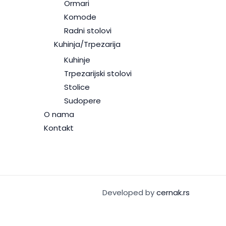
Ormari
Komode
Radni stolovi
Kuhinja/Trpezarija
Kuhinje
Trpezarijski stolovi
Stolice
Sudopere
O nama
Kontakt
Developed by
cernak.rs