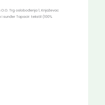
D.O.O. Trg oslobođenja 1, Knjaževac
 i sunđer Tapacir: tekstil (100%