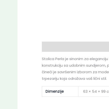
Opis
Dodatne informacije
Dekl
Stolica Perla je sinonim za eleganciju
konstrukciju sa udobnim sundjerom, p
čineći je savršenim izborom za moder
trpezariju koja odražava vaš lični stil.
Dimenzije
63 × 54 × 99 