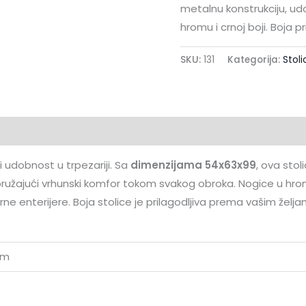
metalnu konstrukciju, u
hromu i crnoj boji. Boja 
SKU:
131
Kategorija:
Stoli
aracija
 i udobnost u trpezariji. Sa
dimenzijama 54x63x99
, ova stol
ružajući vrhunski komfor tokom svakog obroka. Nogice u hrom
ne enterijere. Boja stolice je prilagodljiva prema vašim žel
cm