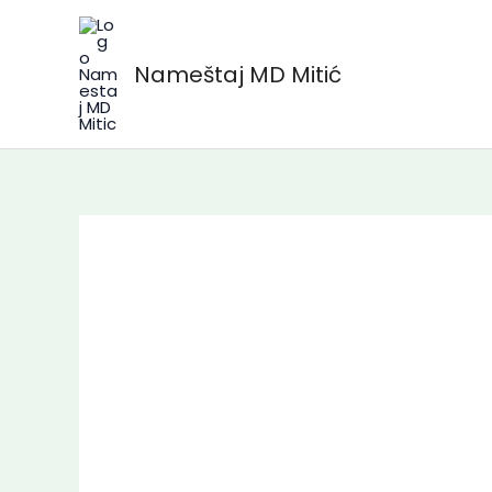
Skip
to
Nameštaj MD Mitić
content