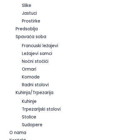
Slike
Jastuci
Prostirke
Predsoblja
Spavaća soba
Francuski ležajevi
Ležajevi samci
Noćni stočići
Ormari
Komode
Radni stolovi
Kuhinja/Trpezarija
Kuhinje
Trpezarijski stolovi
Stolice
Sudopere
O nama