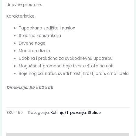
dnevne prostore.
Karakteristike:
Tapacirano sedište i naslon
Stabilna konstrukcija
Drvene noge
Moderan dizajn
Udobna i praktična za svakodnevnu upotrebu
Mogućnost promene boje i vrste štofa na upit
Boje nogica: natur, svetli hrast, hrast, orah, crna i bela
Dimenzije: 85 x 52 x 55
SKU:
450
Kategorija:
Kuhinja/Trpezarija
,
Stolice