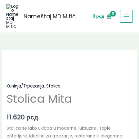
Skip
to
Nameštaj MD Mitić
0
рсд
content
Kuhinja/Trpezarija
,
Stolice
Stolica Mita
11.620
рсд
Stolica se lako uklapa u moderne, luksuzne i tople
enterijere, idealna za trpezarije, restorane ili elegantne