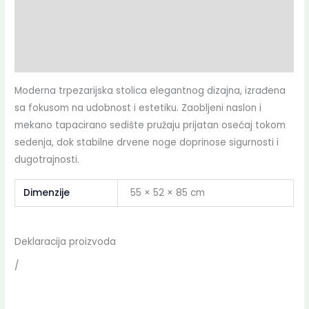
Opis
Dodatne informacije
Deklaracija
Moderna trpezarijska stolica elegantnog dizajna, izrađena
sa fokusom na udobnost i estetiku. Zaobljeni naslon i
mekano tapacirano sedište pružaju prijatan osećaj tokom
sedenja, dok stabilne drvene noge doprinose sigurnosti i
dugotrajnosti.
Dimenzije
55 × 52 × 85 cm
Deklaracija proizvoda
/