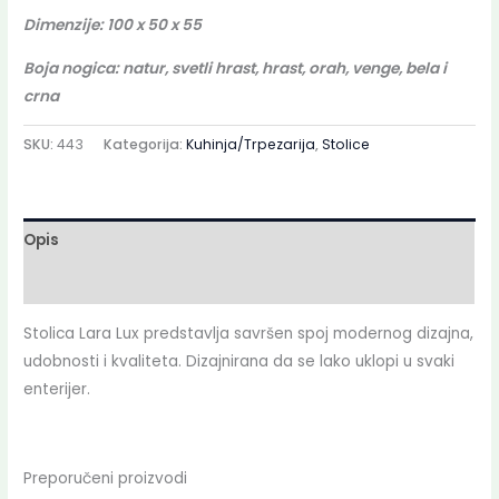
Dimenzije: 100 x 50 x 55
Boja nogica: natur, svetli hrast, hrast, orah, venge, bela i
crna
SKU:
443
Kategorija:
Kuhinja/Trpezarija
,
Stolice
Opis
Dodatne informacije
Stolica Lara Lux predstavlja savršen spoj modernog dizajna,
udobnosti i kvaliteta. Dizajnirana da se lako uklopi u svaki
enterijer.
Preporučeni proizvodi