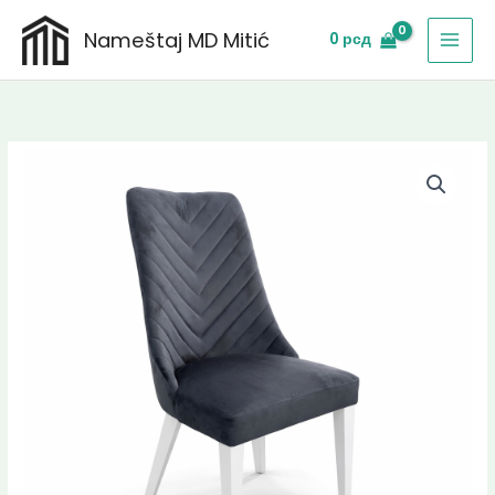
Skip
Nameštaj MD Mitić
0
рсд
to
content