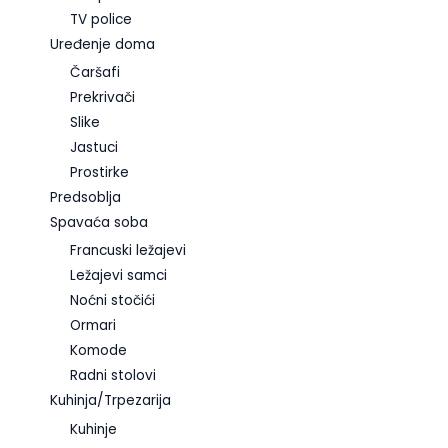
TV police
Uređenje doma
Čaršafi
Prekrivači
Slike
Jastuci
Prostirke
Predsoblja
Spavaća soba
Francuski ležajevi
Ležajevi samci
Noćni stočići
Ormari
Komode
Radni stolovi
Kuhinja/Trpezarija
Kuhinje