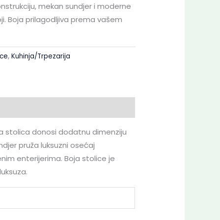
nstrukciju, mekan sundjer i moderne
ji. Boja prilagodljiva prema vašem
ice
,
Kuhinja/Trpezarija
ova stolica donosi dodatnu dimenziju
ndjer pruža luksuzni osećaj
im enterijerima. Boja stolice je
luksuza.