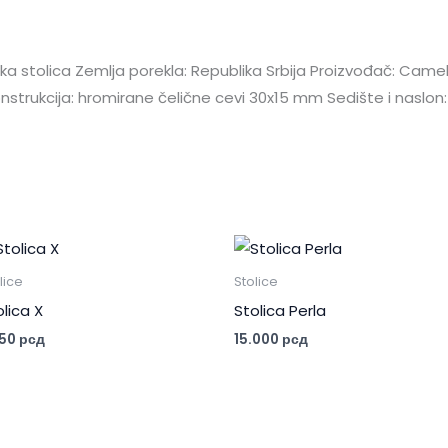
ska stolica Zemlja porekla: Republika Srbija Proizvođač: Came
nstrukcija: hromirane čelične cevi 30x15 mm Sedište i naslon: 
lice
Stolice
olica X
Stolica Perla
150
рсд
15.000
рсд