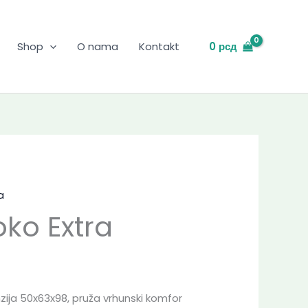
0
рсд
Shop
O nama
Kontakt
a
oko Extra
nzija 50x63x98, pruža vrhunski komfor