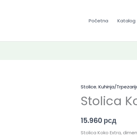
Početna
Katalog
Stolice
,
Kuhinja/Trpezarij
Stolica K
15.960
рсд
Stolica Koko Extra, dime