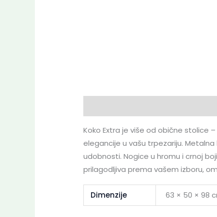
Opis
Dodatne informacije
Dekl
Koko Extra je više od obične stolice 
elegancije u vašu trpezariju. Metalna
udobnosti. Nogice u hromu i crnoj boj
prilagodljiva prema vašem izboru, o
Dimenzije
63 × 50 × 98 