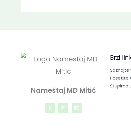
Brzi lin
Saznajte
Posetite
Stupimo 
Nameštaj MD Mitić