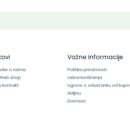
kovi
Važne informacije
 više o nama
Politika privatnosti
 Web shop
Uslovi korišćenja
u kontakt
Ugovor o odustanku od kupo
daljinu
Dostava