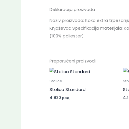
Deklaracija proizvoda
Naziv proizvoda: Koko extra trpezarij
Knjaževac Specifikacija materijala: Ko
(100% poliester)
Preporučeni proizvodi
Stolice
Sto
Stolica Standard
St
4.920
рсд
4.