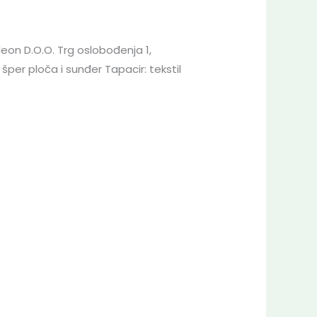
leon D.O.O. Trg oslobođenja 1,
šper ploča i sunđer Tapacir: tekstil