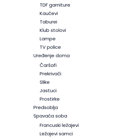
TDF garniture
Kaučevi
Taburei
Klub stolovi
Lampe
TV police
Uređenje doma
Čaršafi
Prekrivači
Slike
Jastuci
Prostirke
Predsoblja
Spavaća soba
Francuski ležajevi
Ležajevi samci