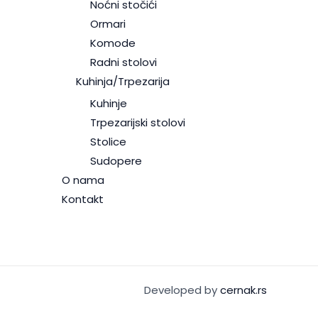
Noćni stočići
Ormari
Komode
Radni stolovi
Kuhinja/Trpezarija
Kuhinje
Trpezarijski stolovi
Stolice
Sudopere
O nama
Kontakt
Developed by
cernak.rs