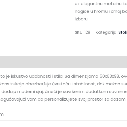
uz elegantnu metalnu ko
nogice u hromu i crnoj bo
izboru.
SKU:
128
Kategorija:
Stol
aracija
– to je iskustvo udobnosti i stila. Sa dimenzijama 50x63x98, 
 konstrukcija obezbeđuje čvrstoću i stabilnost, dok mekan su
i dodaju moderni sjaj, čineći je savršenim dodatkom savremen
mogućavajući vam da personalizujete svoj prostor sa dozom 
cm