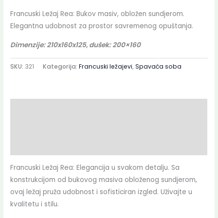
Francuski Ležaj Rea: Bukov masiv, obložen sundjerom.
Elegantna udobnost za prostor savremenog opuštanja.
Dimenzije: 210x160x125, dušek: 200×160
SKU:
321
Kategorija:
Francuski ležajevi
,
Spavaća soba
Opis
Dodatne informacije
Deklaracija
Francuski Ležaj Rea: Elegancija u svakom detalju. Sa
konstrukcijom od bukovog masiva obloženog sundjerom,
ovaj ležaj pruža udobnost i sofisticiran izgled. Uživajte u
kvalitetu i stilu.