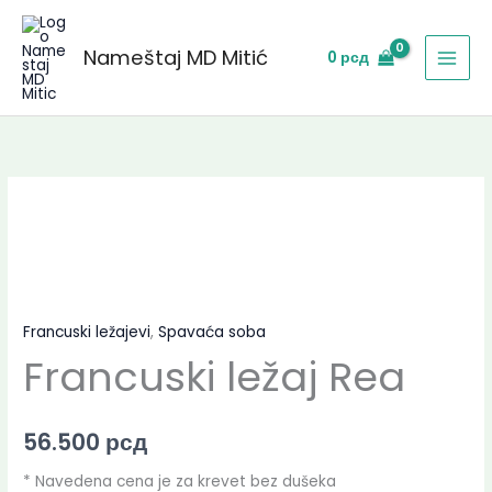
Skip
to
Nameštaj MD Mitić
0
рсд
content
Francuski ležajevi
,
Spavaća soba
Francuski ležaj Rea
56.500
рсд
* Navedena cena je za krevet bez dušeka