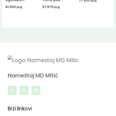
77.520
рсд
61.000
рсд
37.670
рсд
Nameštaj MD Mitić
Brzi linkovi