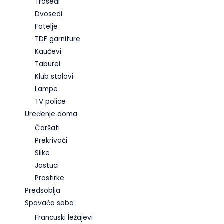
Trosedi
Dvosedi
Fotelje
TDF garniture
Kaučevi
Taburei
Klub stolovi
Lampe
TV police
Uređenje doma
Čaršafi
Prekrivači
Slike
Jastuci
Prostirke
Predsoblja
Spavaća soba
Francuski ležajevi